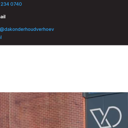
 234 0740
ail
o@dakonderhoudverhoev
l