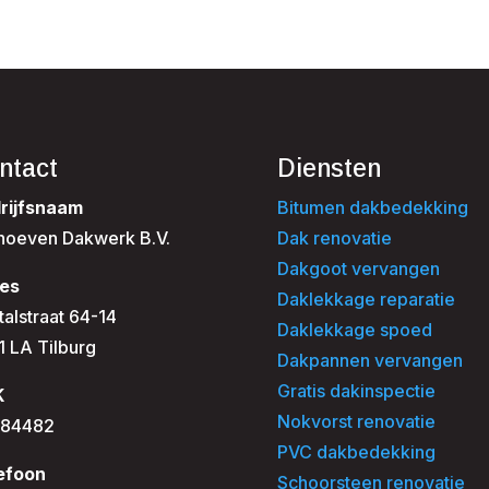
ntact
Diensten
rijfsnaam
Bitumen dakbedekking
hoeven Dakwerk B.V.
Dak renovatie
Dakgoot vervangen
es
Daklekkage reparatie
talstraat 64-14
Daklekkage spoed
1 LA Tilburg
Dakpannen vervangen
Gratis dakinspectie
K
Nokvorst renovatie
84482
PVC dakbedekking
efoon
Schoorsteen renovatie