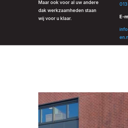
Maar ook voor al uw andere
013
dak werkzaamheden staan
E-m
wij voor u klaar.
inf
en.n