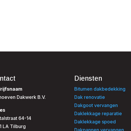
ntact
Diensten
rijfsnaam
Bitumen dakbedekking
hoeven Dakwerk B.V.
Dak renovatie
Dakgoot vervangen
es
Daklekkage reparatie
talstraat 64-14
Daklekkage spoed
1 LA Tilburg
Dakpannen vervangen