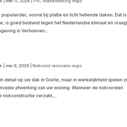
k
|
mei 11, 2026
|
PVC dakbedekking regio
pulairder, vooral bij platte en licht hellende daken. Dat is
mee, is goed bestand tegen het Nederlandse klimaat en vraag
mgeving is Verhoeven...
k
|
mei 9, 2026
|
Nokvorst renovatie regio
 detail op uw dak in Goirle, maar in werkelijkheid spelen zi
tormvaste afwerking van uw woning. Wanneer de nokvorsten
 nokconstructie verzakt,...