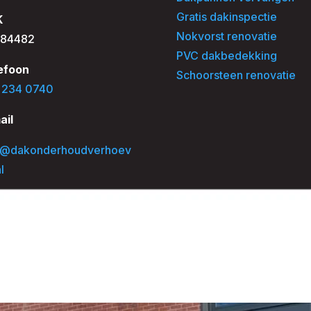
Gratis dakinspectie
K
Nokvorst renovatie
84482
PVC dakbedekking
efoon
Schoorsteen renovatie
 234 0740
ail
o@dakonderhoudverhoev
l