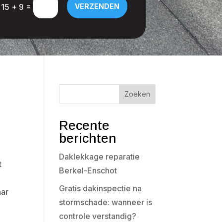
=
15 + 9
VERZENDEN
Zoeken
Recente
berichten
Daklekkage reparatie
t
Berkel-Enschot
Gratis dakinspectie na
aar
stormschade: wanneer is
controle verstandig?