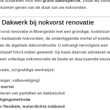
 te schakelen voor een
gratis dakinspectie
, zodat wij vana
 kunnen geven van de staat van uw nokvorsten.
Dakwerk bij nokvorst renovatie
vorst renovatie in Moergestel met een grondige, kosteloze
de bestaande nokvorsten, de onderliggende mortel of event
n de algehele dakconstructie. U ontvangt vervolgens een
clusief foto’s indien gewenst. Op basis daarvan adviseren wi
at een volledige nokrenovatie de beste en duurzaamste keuze
 vaste, zorgvuldige werkwijze:
teiger, valbeveiliging)
 mortel
oleren van panlatten en dakbeschot
tigingsmethode
en
flexibele, waterdichte nokband