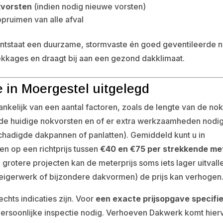
kvorsten
(indien nodig nieuwe vorsten)
 opruimen van alle afval
tstaat een duurzame, stormvaste én goed geventileerde n
ekkages en draagt bij aan een gezond dakklimaat.
 in Moergestel uitgelegd
ankelijk van een aantal factoren, zoals de lengte van de nok
n de huidige nokvorsten en of er extra werkzaamheden nodi
chadigde dakpannen of panlatten). Gemiddeld kunt u in
n op een richtprijs tussen
€40 en €75 per strekkende me
j grotere projecten kan de meterprijs soms iets lager uitvall
steigerwerk of bijzondere dakvormen) de prijs kan verhogen
echts indicaties zijn. Voor
een exacte prijsopgave specifi
 persoonlijke inspectie nodig. Verhoeven Dakwerk komt hier