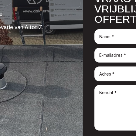
VRIJBL
ge
OFFERT
atie van A tot Z.