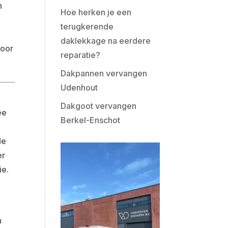
n
Hoe herken je een
terugkerende
daklekkage na eerdere
voor
reparatie?
Dakpannen vervangen
Udenhout
Dakgoot vervangen
ee
Berkel-Enschot
de
er
ie.
n