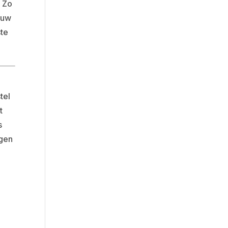
 Zo
 uw
ste
tel
t
s
ggen