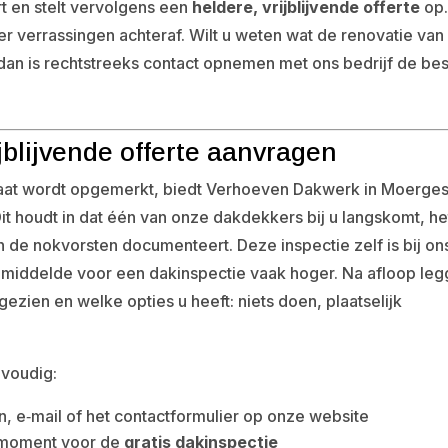
art en stelt vervolgens een
heldere, vrijblijvende offerte
op.
er verrassingen achteraf. Wilt u weten wat de renovatie van
dan is rechtstreeks contact opnemen met ons bedrijf de be
jblijvende offerte aanvragen
aat wordt opgemerkt, biedt Verhoeven Dakwerk in Moerges
it houdt in dat één van onze dakdekkers bij u langskomt, he
n de nokvorsten documenteert. Deze inspectie zelf is bij on
jk gemiddelde voor een dakinspectie vaak hoger. Na afloop le
n gezien en welke opties u heeft: niets doen, plaatselijk
nvoudig:
n, e‑mail of het contactformulier op onze website
t moment voor de
gratis dakinspectie