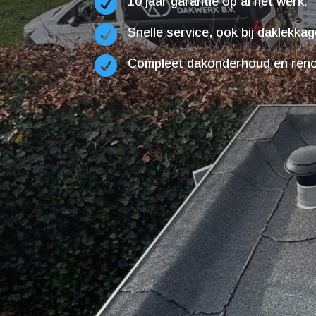

10 jaar garantie op al het werk.

Snelle service, ook bij daklekka

Compleet dakonderhoud en renov