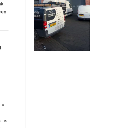
ak
een
l
t u
l is