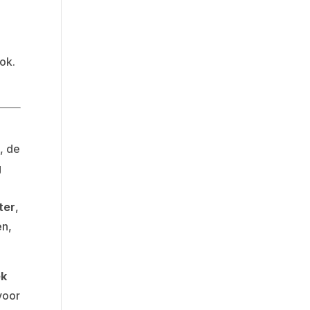
ok.
, de
g
ter
,
en,
.
ek
voor