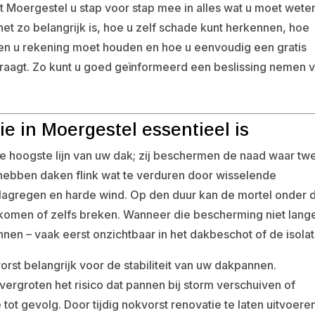
it Moergestel u stap voor stap mee in alles wat u moet wete
et zo belangrijk is, hoe u zelf schade kunt herkennen, hoe
ten u rekening moet houden en hoe u eenvoudig een gratis
nvraagt. Zo kunt u goed geïnformeerd een beslissing nemen 
e in Moergestel essentieel is
e hoogste lijn van uw dak; zij beschermen de naad waar tw
ebben daken flink wat te verduren door wisselende
slagregen en harde wind. Op den duur kan de mortel onder 
komen of zelfs breken. Wanneer die bescherming niet lang
innen – vaak eerst onzichtbaar in het dakbeschot of de isolat
st belangrijk voor de stabiliteit van uw dakpannen.
ergroten het risico dat pannen bij storm verschuiven of
t gevolg. Door tijdig nokvorst renovatie te laten uitvoere