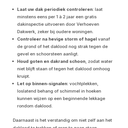
Laat uw dak periodiek controleren
: laat
minstens eens per 1 à 2 jaar een gratis
dakinspectie uitvoeren door Verhoeven
Dakwerk, zeker bij oudere woningen.
Controleer na hevige storm of hagel
vanaf
de grond of het daklood nog strak tegen de
gevel en schoorsteen aanligt.
Houd goten en dakrand schoon
, zodat water
niet blijft staan of tegen het daklood omhoog
kruipt.
Let op binnen-signalen
: vochtplekken,
loslatend behang of schimmel in hoeken
kunnen wijzen op een beginnende lekkage
rondom daklood.
Daarnaast is het verstandig om niet zelf aan het
daklood te trekken of erop te gaan staan,