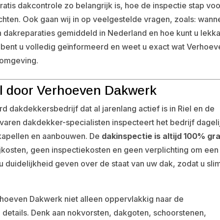
gratis dakcontrole zo belangrijk is, hoe de inspectie stap vo
chten. Ook gaan wij in op veelgestelde vragen, zoals: wann
n dakreparaties gemiddeld in Nederland en hoe kunt u lekk
bent u volledig geïnformeerd en weet u exact wat Verhoev
 omgeving.
iel door Verhoeven Dakwerk
dakdekkersbedrijf dat al jarenlang actief is in Riel en de
ren dakdekker-specialisten inspecteert het bedrijf dageli
kkapellen en aanbouwen. De
dakinspectie is altijd 100% gra
ijkosten, geen inspectiekosten en geen verplichting om een
: u duidelijkheid geven over de staat van uw dak, zodat u sl
 Verhoeven Dakwerk niet alleen oppervlakkig naar de
 details. Denk aan nokvorsten, dakgoten, schoorstenen,