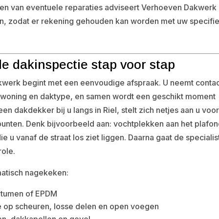
zen van eventuele reparaties adviseert Verhoeven Dakwerk
men, zodat er rekening gehouden kan worden met uw specifi
de dakinspectie stap voor stap
akwerk begint met een eenvoudige afspraak. U neemt conta
 woning en daktype, en samen wordt een geschikt moment
 dakdekker bij u langs in Riel, stelt zich netjes aan u voo
unten. Denk bijvoorbeeld aan: vochtplekken aan het plafon
 u vanaf de straat los ziet liggen. Daarna gaat de specialis
role.
matisch nagekeken:
bitumen of EPDM
le op scheuren, losse delen en open voegen
en, dakkapellen en gevel