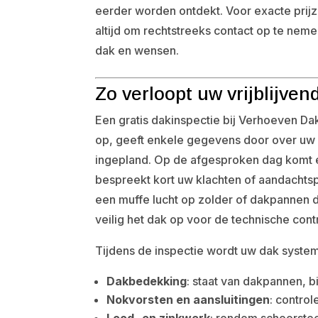
eerder worden ontdekt. Voor exacte prij
altijd om rechtstreeks contact op te ne
dak en wensen.
Zo verloopt uw vrijblijven
Een gratis dakinspectie bij Verhoeven D
op, geeft enkele gegevens door over uw
ingepland. Op de afgesproken dag komt een
bespreekt kort uw klachten of aandachtsp
een muffe lucht op zolder of dakpannen die
veilig het dak op voor de technische cont
Tijdens de inspectie wordt uw dak syste
Dakbedekking
: staat van dakpannen, 
Nokvorsten en aansluitingen
: contro
Lood- en zinkwerk
: rondom schoorste