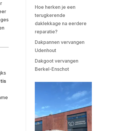
or
Hoe herken je een
eer
terugkerende
ages
daklekkage na eerdere
en
reparatie?
Dakpannen vervangen
Udenhout
Dakgoot vervangen
Berkel-Enschot
jks
tis
imme