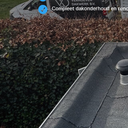

Compleet dakonderhoud en renov