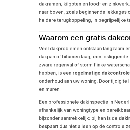
dakramen, kilgoten en lood- en zinkwer
naar boven, zoals beginnende lekkages of
heldere terugkoppeling, in begrijpelijke t
Waarom een gratis dakcon
Veel dakproblemen ontstaan langzaam en bl
dakpan of bitumen laag, een losliggende n
zware regenval of storm flinke waterscha
hebben, is een
regelmatige dakcontrole
onderhoud aan uw woning. Door tijdig te l
en muren.
Een professionele dakinspectie in Neder
afhankelijk van woningtype en bereikbaa
bijzonder aantrekkelijk: bij hen is de
daki
bespaart dus niet alleen op de controle