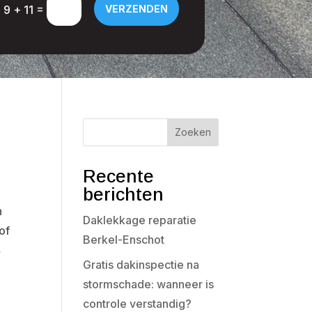
=
9 + 11
VERZENDEN
Zoeken
Recente
berichten
n
Daklekkage reparatie
of
Berkel-Enschot
s
Gratis dakinspectie na
stormschade: wanneer is
controle verstandig?