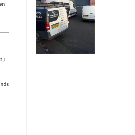
men
bij
onds