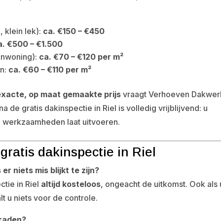
 klein lek):
ca. €150 – €450
a. €500 – €1.500
enwoning):
ca. €70 – €120 per m²
en:
ca. €60 – €110 per m²
exacte, op maat gemaakte prijs
vraagt Verhoeven Dakwer
a de gratis dakinspectie in Riel is volledig vrijblijvend: u
de werkzaamheden laat uitvoeren.
gratis dakinspectie in Riel
er niets mis blijkt te zijn?
tie in Riel
altijd kosteloos
, ongeacht de uitkomst. Ook als
lt u niets voor de controle.
 raden?