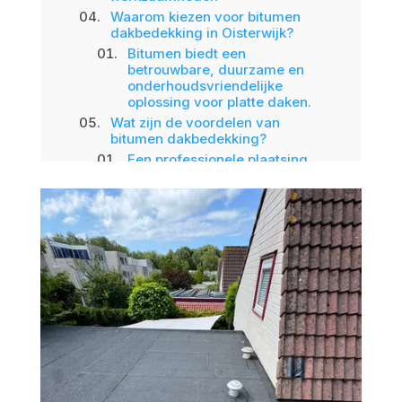
Waarom kiezen voor bitumen
dakbedekking in Oisterwijk?
Bitumen biedt een
betrouwbare, duurzame en
onderhoudsvriendelijke
oplossing voor platte daken.
Wat zijn de voordelen van
bitumen dakbedekking?
Een professionele plaatsing
van bitumen dakbedekking
garandeert optimale
bescherming, langere
levensduur en minimale
onderhoudskosten.
Wil je een gratis dakinspectie of
meer informatie?
Professionele plaatsing van
bitumen dakbedekking voor een
waterdicht resultaat
Verhoeven Dakwerk B.V.
zorgt voor een vakkundige
uitvoering, zodat jouw dak
jarenlang beschermt tegen