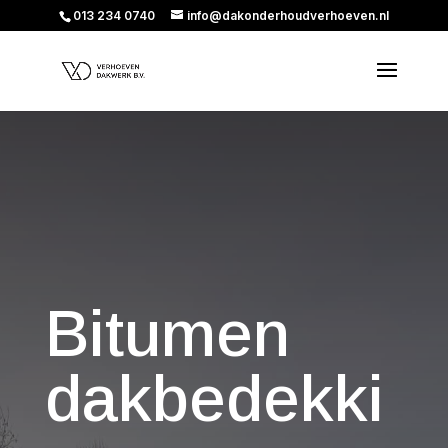
013 234 0740
info@dakonderhoudverhoeven.nl
Bitumen
dakbedekki