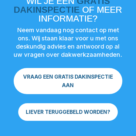
WIL JE EEN
GRATIS
DAKINSPECTIE
OF MEER
INFORMATIE?
Neem vandaag nog contact op met
ons. Wij staan klaar voor u met ons
deskundig advies en antwoord op al
uw vragen over dakwerkzaamheden.
VRAAG EEN GRATIS DAKINSPECTIE
AAN
LIEVER TERUGGEBELD WORDEN?