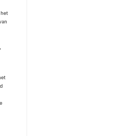
 het
 van
,
met
ed
e