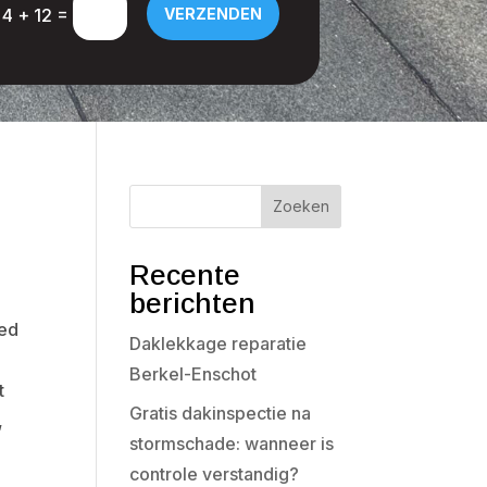
=
4 + 12
VERZENDEN
Zoeken
Recente
berichten
oed
Daklekkage reparatie
Berkel-Enschot
t
Gratis dakinspectie na
,
stormschade: wanneer is
controle verstandig?