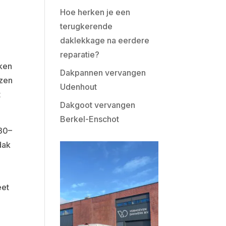
Hoe herken je een
terugkerende
daklekkage na eerdere
reparatie?
oken
Dakpannen vervangen
jzen
Udenhout
t
Dakgoot vervangen
Berkel-Enschot
 30–
dak
eet