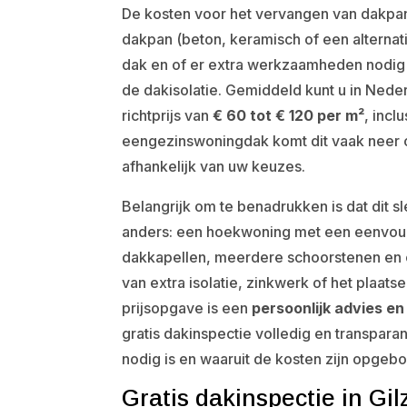
De kosten voor het vervangen van dakpan
dakpan (beton, keramisch of een alternat
dak en of er extra werkzaamheden nodig z
de dakisolatie. Gemiddeld kunt u in Ned
richtprijs van
€ 60 tot € 120 per m²
, incl
eengezinswoningdak komt dit vaak neer 
afhankelijk van uw keuzes.
Belangrijk om te benadrukken is dat dit s
anders: een hoekwoning met een eenvoudi
dakkapellen, meerdere schoorstenen en
van extra isolatie, zinkwerk of het plaa
prijsopgave is een
persoonlijk advies en
gratis dakinspectie volledig en transpara
nodig is en waaruit de kosten zijn opgeb
Gratis dakinspectie in Gi