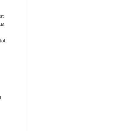
st
us
tot
g