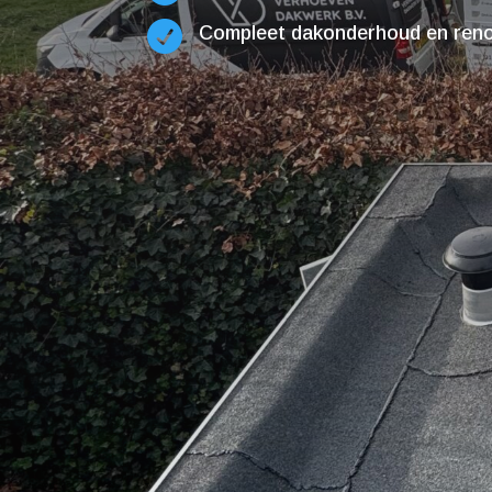

Compleet dakonderhoud en renov