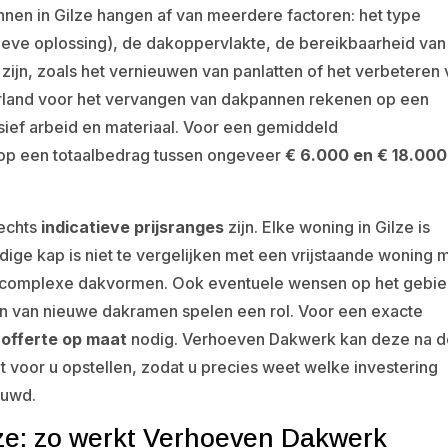
nen in Gilze hangen af van meerdere factoren: het type
ieve oplossing), de dakoppervlakte, de bereikbaarheid van
ijn, zoals het vernieuwen van panlatten of het verbeteren
erland voor het vervangen van dakpannen rekenen op een
usief arbeid en materiaal. Voor een gemiddeld
op een totaalbedrag tussen ongeveer
€ 6.000 en € 18.000
lechts
indicatieve prijsranges
zijn. Elke woning in Gilze is
ge kap is niet te vergelijken met een vrijstaande woning 
 complexe dakvormen. Ook eventuele wensen op het gebi
tsen van nieuwe dakramen spelen een rol. Voor een exacte
 offerte op maat
nodig. Verhoeven Dakwerk kan deze na d
nt voor u opstellen, zodat u precies weet welke investering
ouwd.
lze: zo werkt Verhoeven Dakwerk