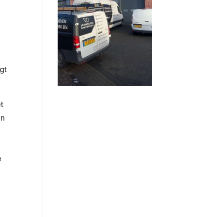
gt
t
en
e