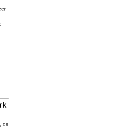
eer
k
e
rk
, de