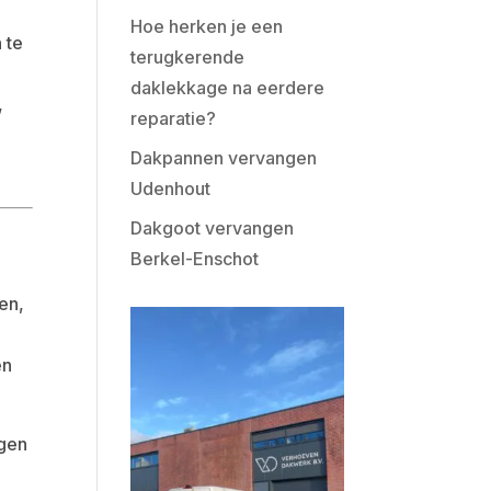
Hoe herken je een
 te
terugkerende
t
daklekkage na eerdere
,
reparatie?
Dakpannen vervangen
Udenhout
Dakgoot vervangen
Berkel-Enschot
en,
en
rgen