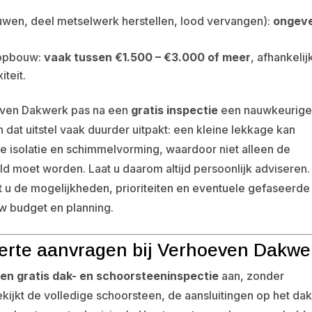
uwen, deel metselwerk herstellen, lood vervangen):
ongev
ropbouw:
vaak tussen €1.500 – €3.000 of meer
, afhankelij
teit.
oeven Dakwerk pas na een
gratis inspectie
een nauwkeurig
en dat uitstel vaak duurder uitpakt: een kleine lekkage kan
tte isolatie en schimmelvorming, waardoor niet alleen de
ld moet worden. Laat u daarom altijd persoonlijk adviseren.
u de mogelijkheden, prioriteiten en eventuele gefaseerde
w budget en planning.
fferte aanvragen bij Verhoeven Dakwe
 een gratis dak- en schoorsteeninspectie
aan, zonder
kijkt de volledige schoorsteen, de aansluitingen op het dak