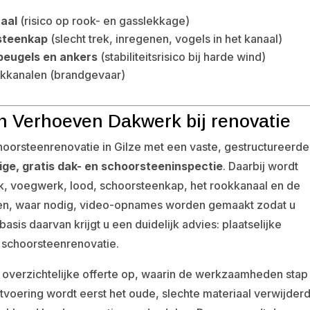
aal
(risico op rook- en gasslekkage)
steenkap
(slecht trek, inregenen, vogels in het kanaal)
beugels en ankers
(stabiliteitsrisico bij harde wind)
okkanalen (brandgevaar)
n Verhoeven Dakwerk bij renovatie
oorsteenrenovatie in Gilze met een vaste, gestructureerde
ige, gratis dak- en schoorsteeninspectie
. Daarbij wordt
k, voegwerk, lood, schoorsteenkap, het rookkanaal en de
’s en, waar nodig, video-opnames worden gemaakt zodat u
 basis daarvan krijgt u een duidelijk advies: plaatselijke
e schoorsteenrenovatie.
overzichtelijke offerte op, waarin de werkzaamheden stap
tvoering wordt eerst het oude, slechte materiaal verwijderd