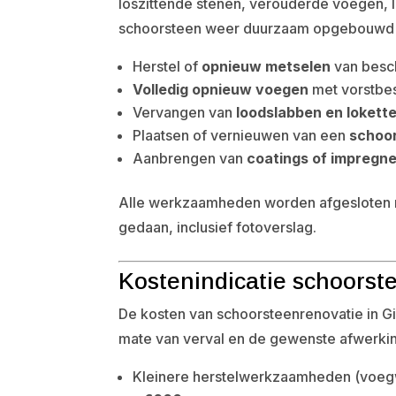
loszittende stenen, verouderde voegen, 
schoorsteen weer duurzaam opgebouwd of
Herstel of
opnieuw metselen
van besc
Volledig opnieuw voegen
met vorstbe
Vervangen van
loodslabben en lokett
Plaatsen of vernieuwen van een
schoo
Aanbrengen van
coatings of impregn
Alle werkzaamheden worden afgesloten met
gedaan, inclusief fotoverslag.
Kostenindicatie schoorste
De kosten van schoorsteenrenovatie in Gi
mate van verval en de gewenste afwerking
Kleinere herstelwerkzaamheden (voegwe