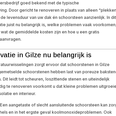
ersbedrijf goed bekend met de typische
g. Door gericht te renoveren in plaats van alleen “plekken
e levensduur van uw dak én schoorsteen aanzienlijk. In di
tie juist nu belangrijk is, welke problemen vaak voorkomen
, wat de gemiddelde kosten zijn en hoe u een gratis
t aanvragen.
tie in Gilze nu belangrijk is
atuurwisselingen zorgt ervoor dat schoorstenen in Gilze
, gemetselde schoorstenen hebben last van poreuze baksten
it leidt tot scheuren, loszittende stenen en uiteindelijk
ijdig te renoveren voorkomt u dat kleine problemen uitgroei
olatie en interieur.
. Een aangetaste of slecht aansluitende schoorsteen kan zo
chels en in het ergste geval koolmonoxideproblemen. Ook