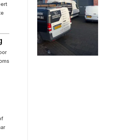
ert
te
g
oor
soms
of
aar