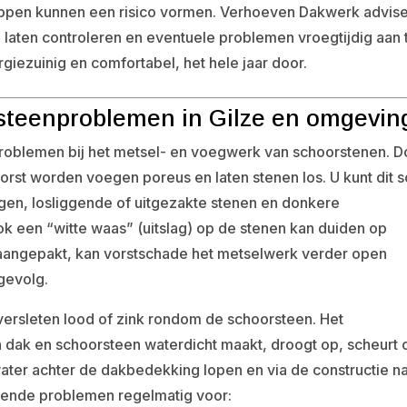
appen kunnen een risico vormen. Verhoeven Dakwerk advise
laten controleren en eventuele problemen vroegtijdig aan 
giezuinig en comfortabel, het hele jaar door.
teenproblemen in Gilze en omgevin
problemen bij het metsel- en voegwerk van schoorstenen. D
vorst worden voegen poreus en laten stenen los. U kunt dit 
gen, losliggende of uitgezakte stenen en donkere
 een “witte waas” (uitslag) op de stenen kan duiden op
 aangepakt, kan vorstschade het metselwerk verder open
 gevolg.
ersleten lood of zink rondom de schoorsteen. Het
 dak en schoorsteen waterdicht maakt, droogt op, scheurt 
water achter de dakbedekking lopen en via de constructie n
gende problemen regelmatig voor: