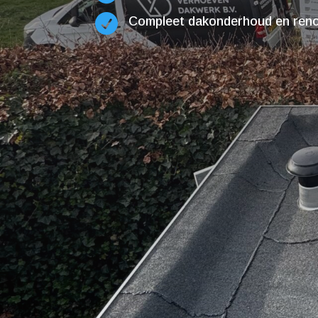

Compleet dakonderhoud en renov