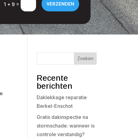
=
1 + 9
VERZENDEN
Zoeken
Recente
berichten
de
Daklekkage reparatie
Berkel-Enschot
Gratis dakinspectie na
stormschade: wanneer is
controle verstandig?