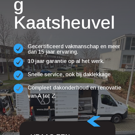
g
Kaatsheuvel
Gecertificeerd vakmanschap en meer

dan 15 jaar ervaring.

10 jaar garantie op al het werk.

Snelle service, ook bij daklekkage

Compleet dakonderhoud en renovatie
van A tot Z.