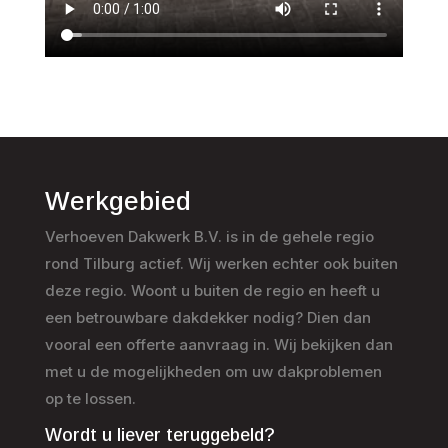
Werkgebied
Verhoeven Dakwerk B.V. is in de gehele regio
rond Tilburg actief. Wij werken echter ook buiten
deze regio. Woont u buiten de regio en heeft u
een betrouwbare dakdekker nodig? Dien dan
vooral een offerte aanvraag in. Wij bekijken dan
met u de mogelijkheden om uw dakproblemen
op te lossen.
Wordt u liever teruggebeld?