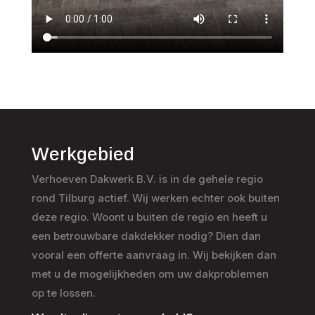
Werkgebied
Verhoeven Dakwerk B.V. is in de gehele regio
rond Tilburg actief. Wij werken echter ook buiten
deze regio. Woont u buiten de regio en heeft u
een betrouwbare dakdekker nodig? Dien dan
vooral een offerte aanvraag in. Wij bekijken dan
met u de mogelijkheden om uw dakproblemen
op te lossen.