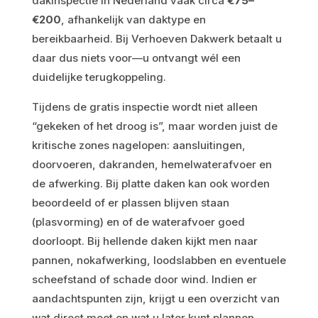
dakinspectie in Nederland vaak circa
€75–
€200
, afhankelijk van daktype en
bereikbaarheid. Bij Verhoeven Dakwerk betaalt u
daar dus niets voor—u ontvangt wél een
duidelijke terugkoppeling.
Tijdens de gratis inspectie wordt niet alleen
“gekeken of het droog is”, maar worden juist de
kritische zones nagelopen: aansluitingen,
doorvoeren, dakranden, hemelwaterafvoer en
de afwerking. Bij platte daken kan ook worden
beoordeeld of er plassen blijven staan
(plasvorming) en of de waterafvoer goed
doorloopt. Bij hellende daken kijkt men naar
pannen, nokafwerking, loodslabben en eventuele
scheefstand of schade door wind. Indien er
aandachtspunten zijn, krijgt u een overzicht van
wat direct moet en wat u later kunt plannen.