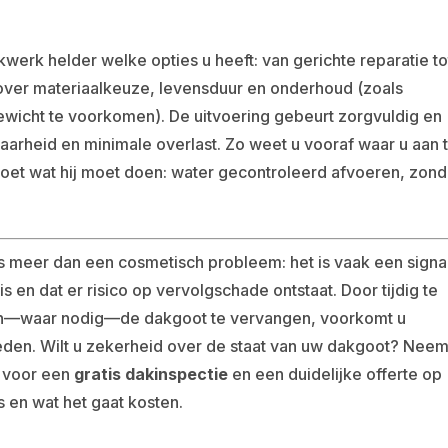
erk helder welke opties u heeft: van gerichte reparatie to
over materiaalkeuze, levensduur en onderhoud (zoals
ewicht te voorkomen). De uitvoering gebeurt zorgvuldig en
baarheid en minimale overlast. Zo weet u vooraf waar u aan 
et wat hij moet doen: water gecontroleerd afvoeren, zond
 meer dan een cosmetisch probleem: het is vaak een signa
 en dat er risico op vervolgschade ontstaat. Door tijdig te
 en—waar nodig—de dakgoot te vervangen, voorkomt u
den. Wilt u zekerheid over de staat van uw dakgoot? Nee
voor een
gratis dakinspectie
en een duidelijke offerte op
s en wat het gaat kosten.