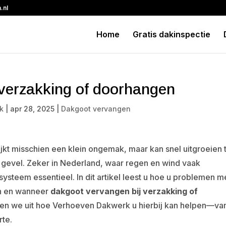
.nl
Home
Gratis dakinspectie
 verzakking of doorhangen
k
|
apr 28, 2025
|
Dakgoot vervangen
kt misschien een klein ongemak, maar kan snel uitgroeien 
 gevel. Zeker in Nederland, waar regen en wind vaak
systeem essentieel. In dit artikel leest u hoe u problemen m
jn en wanneer
dakgoot vervangen bij verzakking of
gen we uit hoe Verhoeven Dakwerk u hierbij kan helpen—va
rte.