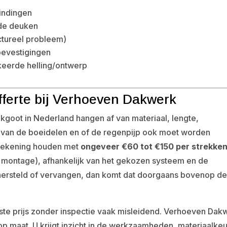
bindingen
nde deuken
ctureel probleem)
bevestigingen
eerde helling/ontwerp
fferte bij Verhoeven Dakwerk
kgoot in Nederland hangen af van materiaal, lengte,
aat van de boeidelen en of de regenpijp ook moet worden
d rekening houden met
ongeveer €60 tot €150 per strekke
 montage), afhankelijk van het gekozen systeem en de
hersteld of vervangen, dan komt dat doorgaans bovenop d
ste prijs zonder inspectie vaak misleidend. Verhoeven Dak
op maat. U krijgt inzicht in de werkzaamheden, materiaalke