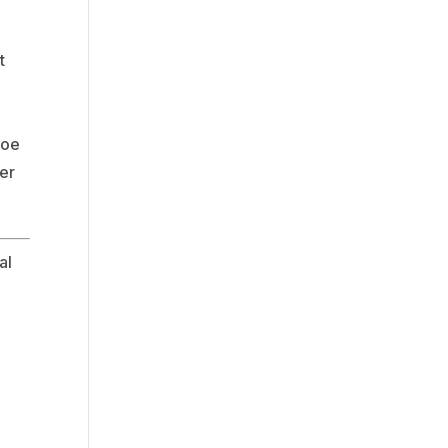
t
toe
er
al
m