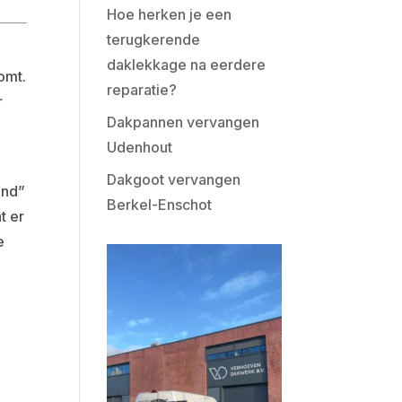
Hoe herken je een
terugkerende
daklekkage na eerdere
omt.
reparatie?
r
Dakpannen vervangen
Udenhout
Dakgoot vervangen
end”
Berkel-Enschot
t er
e