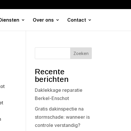
Diensten
Over ons
Contact
Zoeken
Recente
berichten
tot
Daklekkage reparatie
Berkel-Enschot
et
Gratis dakinspectie na
stormschade: wanneer is
n
controle verstandig?