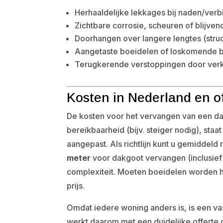
Herhaaldelijke lekkages bij naden/ver
Zichtbare corrosie, scheuren of blijve
Doorhangen over langere lengtes (stru
Aangetaste boeidelen of loskomende 
Terugkerende verstoppingen door verk
Kosten in Nederland en o
De kosten voor het vervangen van een da
bereikbaarheid (bijv. steiger nodig), st
aangepast. Als richtlijn kunt u gemiddel
meter
voor dakgoot vervangen (inclusief
complexiteit. Moeten boeidelen worden 
prijs.
Omdat iedere woning anders is, is een va
werkt daarom met een duidelijke offerte 