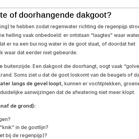
kte of doorhangende dakgoot?
ling) te hebben zodat regenwater richting de regenpijp stro
ie helling vaak onbedoeld: er ontstaan “laagtes” waar wate
dat er na een bui nog water in de goot staat, of doordat het
lek waar dat eerder niet gebeurde.
de buitenzijde. Een dakgoot die doorhangt, oogt vaak “golv
krand. Soms ziet u dat de goot loskomt van de beugels of da
ater langs de gevel loopt
, kunnen er vochtplekken, groen
uidelijke aanwijzingen dat de afwatering niet meer klopt.
anaf de grond):
egen?
knik” in de gootlijn?
et bij de regenpijp)?