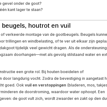
de gevel onder de goot?
 één kant lager te staan?
beugels, houtrot en vuil
e of verkeerde montage van de gootbeugels. Beugels kunn
r trillingen en windbelasting, of te ver uit elkaar zijn geplaa
akgoot tijdelijk veel gewicht dragen. Als de ondersteuning
langzaam doorhangen—met als gevolg stilstaand water en ex
structie een grote rol. Bij houten boeidelen of
n door langdurig vocht. Zodra de bevestiging in aangetast 
echt goed. Ook
vuil en verstoppingen
(bladeren, mos, takjes
rminderen de doorstroming, waardoor water ophoopt. Een
 geven: de goot vult zich, wordt zwaarder en zakt op den du