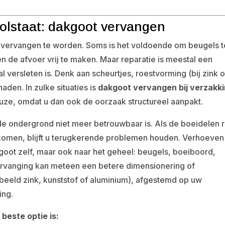
olstaat: dakgoot vervangen
 vervangen te worden. Soms is het voldoende om beugels t
en de afvoer vrij te maken. Maar reparatie is meestal een
 al versleten is. Denk aan scheurtjes, roestvorming (bij zink o
aden. In zulke situaties is
dakgoot vervangen bij verzakk
uze, omdat u dan ook de oorzaak structureel aanpakt.
e ondergrond niet meer betrouwbaar is. Als de boeidelen r
n komen, blijft u terugkerende problemen houden. Verhoeven
 goot zelf, maar ook naar het geheel: beugels, boeiboord,
 vervanging kan meteen een betere dimensionering of
eeld zink, kunststof of aluminium), afgestemd op uw
ing.
beste optie is: