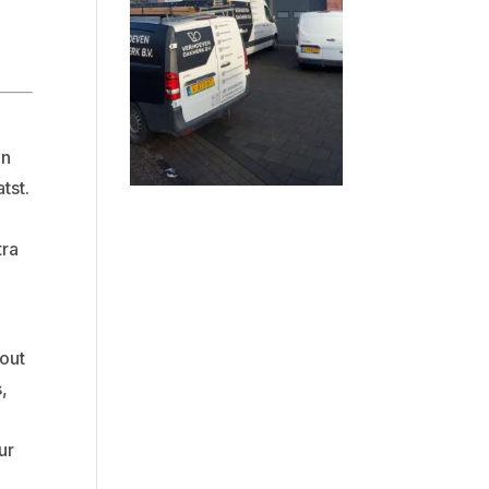
en
tst.
tra
hout
,
ur