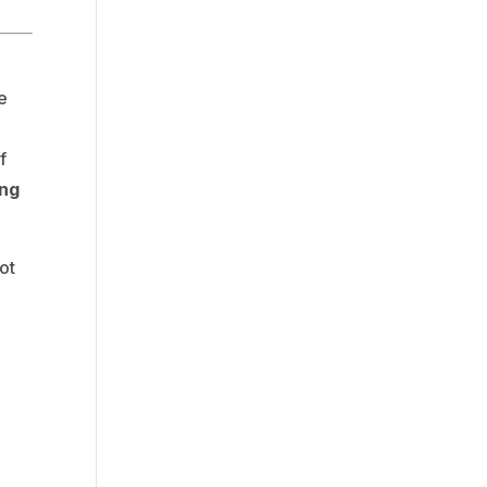
e
f
ing
ot