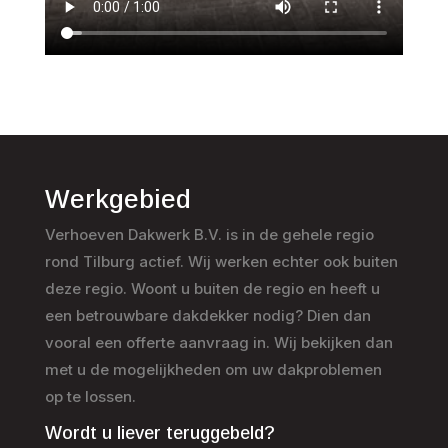
Werkgebied
Verhoeven Dakwerk B.V. is in de gehele regio
rond Tilburg actief. Wij werken echter ook buiten
deze regio. Woont u buiten de regio en heeft u
een betrouwbare dakdekker nodig? Dien dan
vooral een offerte aanvraag in. Wij bekijken dan
met u de mogelijkheden om uw dakproblemen
op te lossen.
Wordt u liever teruggebeld?