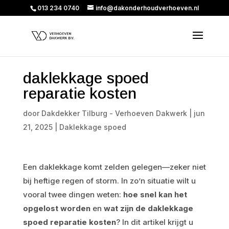
013 234 0740
info@dakonderhoudverhoeven.nl
daklekkage spoed
reparatie kosten
door
Dakdekker Tilburg - Verhoeven Dakwerk
|
jun
21, 2025
|
Daklekkage spoed
Een daklekkage komt zelden gelegen—zeker niet
bij heftige regen of storm. In zo’n situatie wilt u
vooral twee dingen weten:
hoe snel kan het
opgelost worden
en
wat zijn de daklekkage
spoed reparatie kosten
? In dit artikel krijgt u