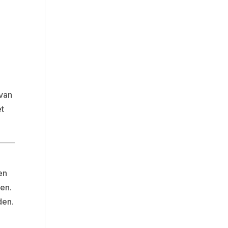
 van
et
en
en.
den.