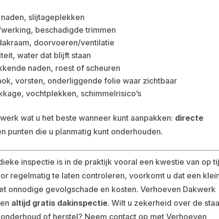
naden, slijtageplekken
afwerking, beschadigde trimmen
dakraam, doorvoeren/ventilatie
it, water dat blijft staan
ekkende naden, roest of scheuren
ok, vorsten, onderliggende folie waar zichtbaar
kkage, vochtplekken, schimmelrisico’s
werk wat u het beste wanneer kunt aanpakken:
directe
 punten die u planmatig kunt onderhouden.
e inspectie is in de praktijk vooral een kwestie van op ti
r regelmatig te laten controleren, voorkomt u dat een klei
met onnodige gevolgschade en kosten. Verhoeven Dakwerk
een
altijd gratis dakinspectie
. Wilt u zekerheid over de staa
 onderhoud of herstel? Neem contact op met Verhoeven