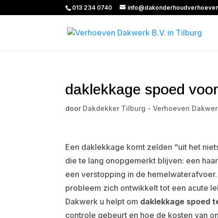
013 234 0740
info@dakonderhoudverhoeven
daklekkage spoed voor
door
Dakdekker Tilburg - Verhoeven Dakwer
Een daklekkage komt zelden “uit het niets
die te lang onopgemerkt blijven: een haa
een verstopping in de hemelwaterafvoer
probleem zich ontwikkelt tot een acute l
Dakwerk u helpt om
daklekkage spoed t
controle gebeurt en hoe de kosten van on