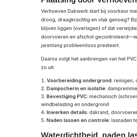
Verhoeven Dakwerk start bij voorkeur me
droog, draagkrachtig en vlak genoeg? B
blijven liggen (overlagen) of dat verwijd
doorvoeren en afschot gecontroleerd—want
jarenlang probleemloos presteert.
Daarna volgt het aanbrengen van het PVC-
zo uit:
Voorbereiding ondergrond
: reinigen,
Dampscherm en isolatie
: dampremmend
Bevestiging PVC
: mechanisch (schroe
windbelasting en ondergrond
Inwerken details
: dakrand, doorvoere
Naden lassen en controle
: lasnaden 
Waterdichtheid, naden la