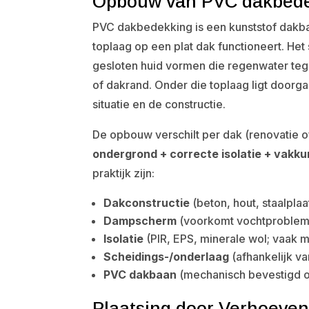
Opbouw van PVC dakbedek
PVC dakbedekking is een kunststof dakba
toplaag op een plat dak functioneert. H
gesloten huid vormen die regenwater teg
of dakrand. Onder die toplaag ligt doorg
situatie en de constructie.
De opbouw verschilt per dak (renovatie o
ondergrond + correcte isolatie + vakk
praktijk zijn:
Dakconstructie
(beton, hout, staalplaa
Dampscherm
(voorkomt vochtprobleme
Isolatie
(PIR, EPS, minerale wol; vaak m
Scheidings-/onderlaag
(afhankelijk v
PVC dakbaan
(mechanisch bevestigd of
Plaatsing door Verhoeven