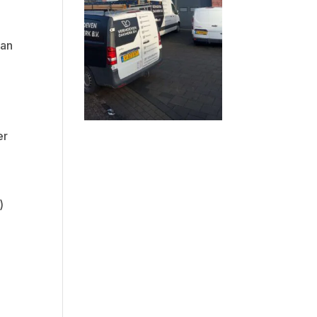
kan
er
)