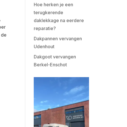
Hoe herken je een
terugkerende
,
daklekkage na eerdere
oer
reparatie?
n de
Dakpannen vervangen
Udenhout
Dakgoot vervangen
Berkel-Enschot