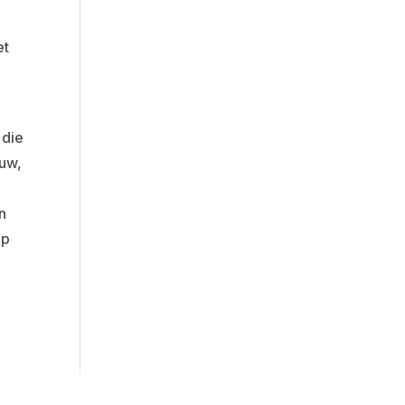
et
 die
ouw,
n
op