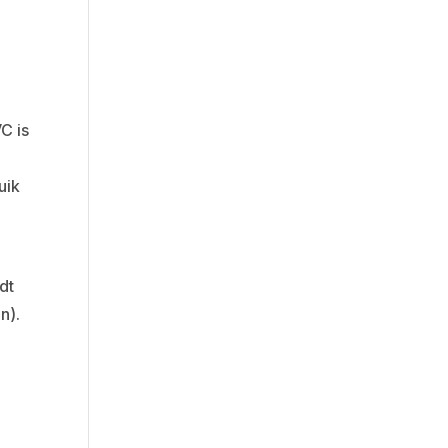
C is
uik
dt
n).