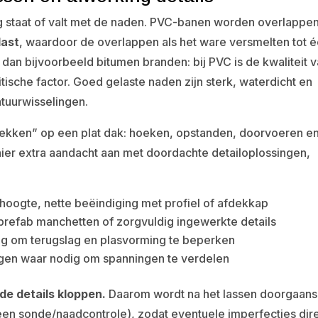
 staat of valt met de naden. PVC-banen worden overlappe
last
, waardoor de overlappen als het ware versmelten tot 
s dan bijvoorbeeld bitumen branden: bij PVC is de kwaliteit 
itische factor. Goed gelaste naden zijn sterk, waterdicht en
tuurwisselingen.
plekken” op een plat dak: hoeken, opstanden, doorvoeren e
er extra aandacht aan met doordachte detailoplossingen,
hoogte, nette beëindiging met profiel of afdekkap
 prefab manchetten of zorgvuldig ingewerkte details
ting om terugslag en plasvorming te beperken
ngen waar nodig om spanningen te verdelen
 de details kloppen.
Daarom wordt na het lassen doorgaans
een sonde/naadcontrole), zodat eventuele imperfecties dir