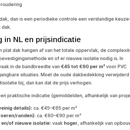
eroudering
 dak, dan is een periodieke controle een verstandige keuz
 dak.
in NL en prijsindicatie
plat dak hangen af van het totale oppervlak, de complexit
evestigingsmethode en of er nieuwe isolatie nodig is. In
 vaak in de bandbreedte van
€45 tot €90 per m²
voor PVC
gangbare situaties. Moet de oude dakbedekking verwijderd
solatie bij, dan kan dat de prijs verhogen.
en praktische indicatie (gemiddelden, afhankelijk van proje
inig details):
ca. €45–€65 per m²
voeren/randen):
ca. €60–€90 per m²
en/of nieuwe isolatie:
vaak
hoger
, afhankelijk van opbou