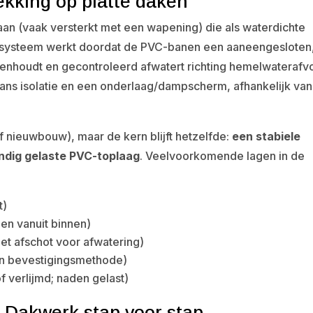
king op platte daken
an (vaak versterkt met een wapening) die als waterdichte
et systeem werkt doordat de PVC-banen een aaneengesloten
enhoudt en gecontroleerd afwatert richting hemelwaterafv
aans isolatie en een onderlaag/dampscherm, afhankelijk va
f nieuwbouw), maar de kern blijft hetzelfde:
een stabiele
undig gelaste PVC-toplaag
. Veelvoorkomende lagen in de
t)
n vanuit binnen)
et afschot voor afwatering)
an bevestigingsmethode)
 verlijmd; naden gelast)
 Dakwerk stap voor stap