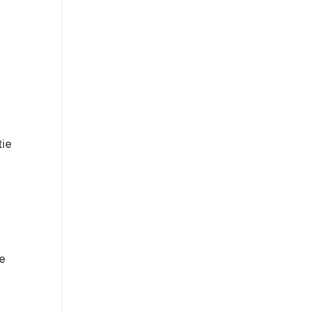
tie
ie