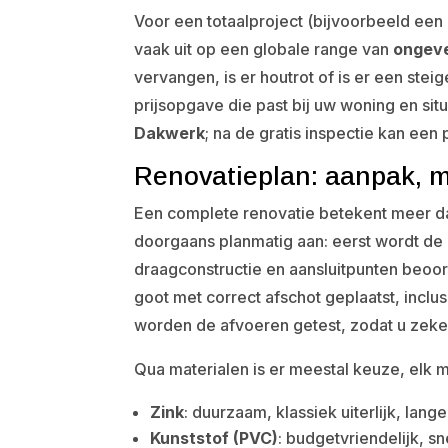
Voor een totaalproject (bijvoorbeeld een r
vaak uit op een globale range van
ongeve
vervangen, is er houtrot of is er een stei
prijsopgave die past bij uw woning en situa
Dakwerk
; na de gratis inspectie kan ee
Renovatieplan: aanpak, m
Een complete renovatie betekent meer d
doorgaans planmatig aan: eerst wordt de
draagconstructie en aansluitpunten beoo
goot met correct afschot geplaatst, inclu
worden de afvoeren getest, zodat u zeke
Qua materialen is er meestal keuze, elk 
Zink
: duurzaam, klassiek uiterlijk, lan
Kunststof (PVC)
: budgetvriendelijk, s