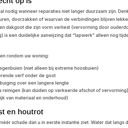
cht op is
l nodig wanneer reparaties niet langer duurzaam zijn. Den
ren, doorzakken of waarvan de verbindingen blijven lekk
n dakgoot die zijn vorm verliest (vervorming door ouderd
is een duidelijke aanwijzing dat “lapwerk” alleen nog tijde
n en rondom uw woning:
egenbuien (niet alleen bij extreme hoosbuien)
erende verf onder de goot
buiging over een langere lengte
na reinigen (kan duiden op verkeerde afschot of vervorming
ijk van materiaal en onderhoud)
st en houtrot
ér schade dan u in eerste instantie ziet. Water dat langs 