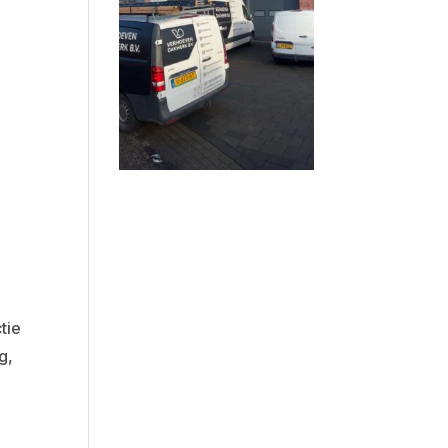
e
n
tie
g,