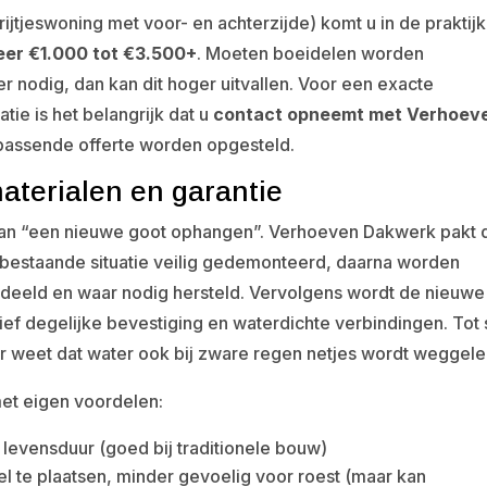
ijtjeswoning met voor- en achterzijde) komt u in de praktijk
er €1.000 tot €3.500+
. Moeten boeidelen worden
ger nodig, dan kan dit hoger uitvallen. Voor een exacte
tie is het belangrijk dat u
contact opneemt met Verhoev
n passende offerte worden opgesteld.
aterialen en garantie
an “een nieuwe goot ophangen”. Verhoeven Dakwerk pakt d
 bestaande situatie veilig gedemonteerd, daarna worden
rdeeld en waar nodig hersteld. Vervolgens wordt de nieuwe
sief degelijke bevestiging en waterdichte verbindingen. Tot 
r weet dat water ook bij zware regen netjes wordt weggele
met eigen voordelen:
ge levensduur (goed bij traditionele bouw)
nel te plaatsen, minder gevoelig voor roest (maar kan