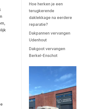
Hoe herken je een
k
terugkerende
en
daklekkage na eerdere
om,
reparatie?
lijk
Dakpannen vervangen
Udenhout
Dakgoot vervangen
Berkel-Enschot
)
de