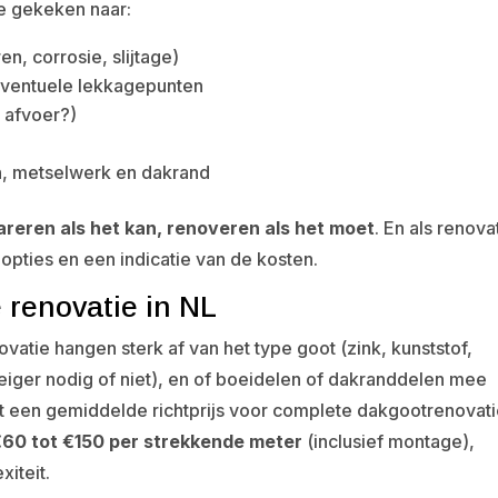
re gekeken naar:
n, corrosie, slijtage)
 eventuele lekkagepunten
e afvoer?)
, metselwerk en dakrand
areren als het kan, renoveren als het moet
. En als renova
t opties en een indicatie van de kosten.
 renovatie in NL
atie hangen sterk af van het type goot (zink, kunststof,
teiger nodig of niet), en of boeidelen of dakranddelen mee
gt een gemiddelde richtprijs voor complete dakgootrenovat
€60 tot €150 per strekkende meter
(inclusief montage),
iteit.