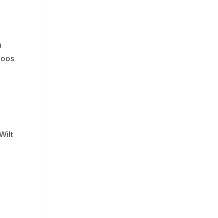
n
loos
Wilt