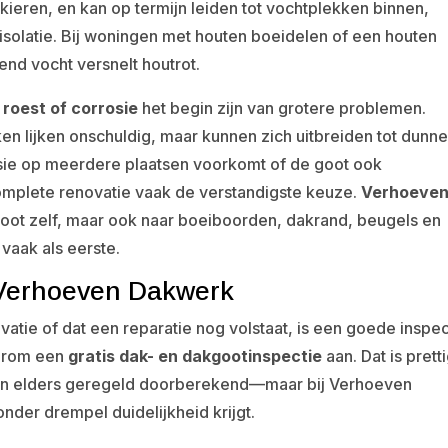
 kieren, en kan op termijn leiden tot vochtplekken binnen,
solatie. Bij woningen met houten boeidelen of een houten
end vocht versnelt houtrot.
n
roest of corrosie
het begin zijn van grotere problemen.
ken lijken onschuldig, maar kunnen zich uitbreiden tot dunn
sie op meerdere plaatsen voorkomt of de goot ook
complete renovatie vaak de verstandigste keuze.
Verhoeve
e goot zelf, maar ook naar boeiboorden, dakrand, beugels en
vaak als eerste.
 Verhoeven Dakwerk
atie of dat een reparatie nog volstaat, is een goede inspec
aarom een
gratis dak- en dakgootinspectie
aan. Dat is pretti
en elders geregeld doorberekend—maar bij Verhoeven
onder drempel duidelijkheid krijgt.