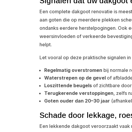
Signalen dat uw dakgoot e
Een complete dakgoot renovatie is meesta
aan goten die op meerdere plekken scheu
ondanks eerdere herstelpogingen. Ook ee
weersinvloeden of verkeerde bevestiging) 
helpt.
Let vooral op deze praktische signalen i
Regelmatig overstromen
bij normale r
Waterstrepen op de gevel
of afbladd
Loszittende beugels
of zichtbare door
Terugkerende verstoppingen
, zelfs 
Goten ouder dan 20–30 jaar
(afhankel
Schade door lekkage, roe
Een lekkende dakgoot veroorzaakt vaak mé