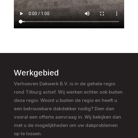
Werkgebied
Verhoeven Dakwerk B.V. is in de gehele regio
rond Tilburg actief. Wij werken echter ook buiten
deze regio. Woont u buiten de regio en heeft u
een betrouwbare dakdekker nodig? Dien dan
vooral een offerte aanvraag in. Wij bekijken dan
met u de mogelijkheden om uw dakproblemen
op te lossen.